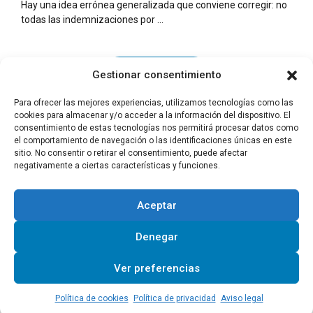
Hay una idea errónea generalizada que conviene corregir: no
todas las indemnizaciones por ...
Continue reading
Gestionar consentimiento
Para ofrecer las mejores experiencias, utilizamos tecnologías como las
cookies para almacenar y/o acceder a la información del dispositivo. El
consentimiento de estas tecnologías nos permitirá procesar datos como
el comportamiento de navegación o las identificaciones únicas en este
sitio. No consentir o retirar el consentimiento, puede afectar
negativamente a ciertas características y funciones.
Newer Posts
Older Posts
Aceptar
Denegar
El Bufete
Otros servicios
Gestión integral administración de personal
Asesoría laboral
Ver preferencias
Contacto
Blog
Aviso legal
Política de privacidad
Política de cookies
Política de cookies
Política de privacidad
Aviso legal