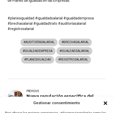
de Planes de Igualdad en las Empresas.
#planesigualdad #igualdadsalarial #igualdadempresa
#brechasalarial #igualdadtrato #auditoríasalarial
#registrosalarial
#AUDITORÍASALARIAL
#BRECHASALARIAL
#IGUALDADEMPRESA
#IGUALDADSALARIAL
#PLANESIGUALDAD
#REGISTROSALARIAL
PREVIOUS
Nueva regulación específica del
trabajo a distancia
Gestionar consentimiento